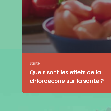
Santé
Quels sont les effets de la
chlordécone sur la santé ?