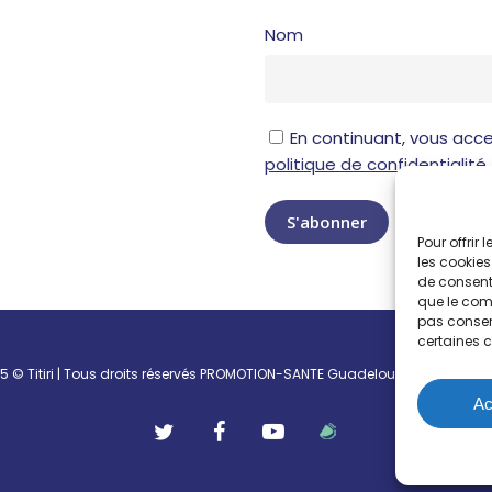
Nom
En continuant, vous acce
politique de confidentialité
Pour offrir
les cookies
de consenti
que le comp
pas consent
certaines c
 © Titiri | Tous droits réservés
PROMOTION-SANTE Guadeloupe
|
westindie
Ac
twitter
facebook
youtube
RSS