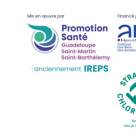
pied
Mis en œuvre par
Financé 
de
page