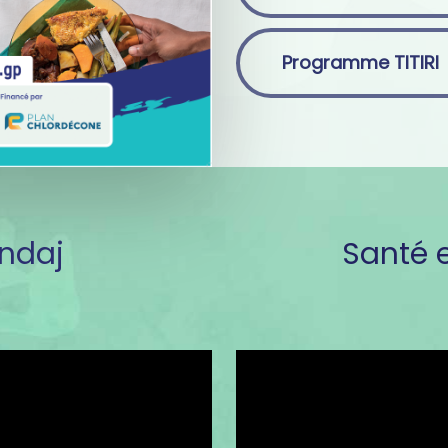
Programme TITIRI
òndaj
Santé 