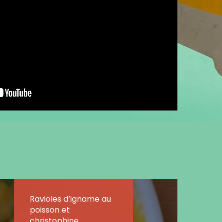
Ravioles d’igname au
poisson et
christophine