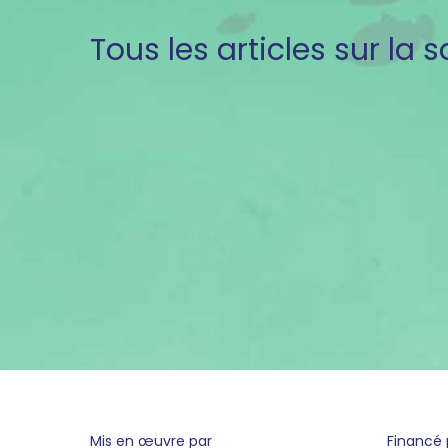
Tous les articles sur la 
pied
Mis en œuvre par
Financé 