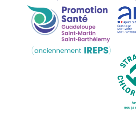
de
page