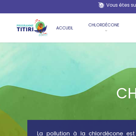
Skip
Vous êtes su
to
main
CHLORDÉCONE
content
ACCUEIL
CH
La pollution à la chlordécone es