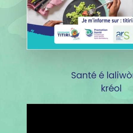
Santé é laliw
kréol