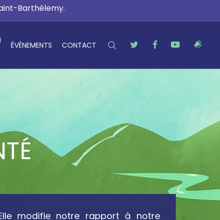
Saint-Barthélemy.
N
SEARCH
TWITTER
FACEBOOK
YOUTUBE
RSS
ÉVÈNEMENTS
CONTACT
NTÉ
lle modifie notre rapport à notre