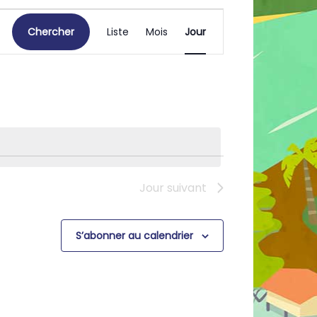
Navigation
Chercher
Liste
Mois
Jour
de
vues
Évènement
Jour suivant
S’abonner au calendrier