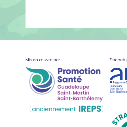
pied
Mis en œuvre par
Financé 
de
page