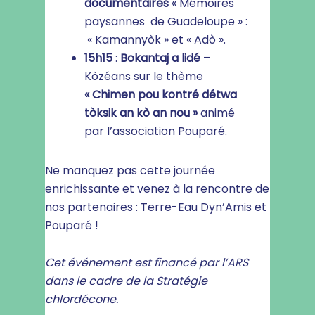
documentaires
« Mémoires
paysannes de Guadeloupe » :
« Kamannyòk » et « Adò ».
15h15
:
Bokantaj
a lidé
–
Kòzéans sur le thème
« Chimen pou kontré détwa
tòksik an kò an nou »
animé
par l’association Pouparé.
Ne manquez pas cette journée
enrichissante et venez à la rencontre de
nos partenaires : Terre-Eau Dyn’Amis et
Pouparé !
Cet événement est financé par l’ARS
dans le cadre de la Stratégie
chlordécone.