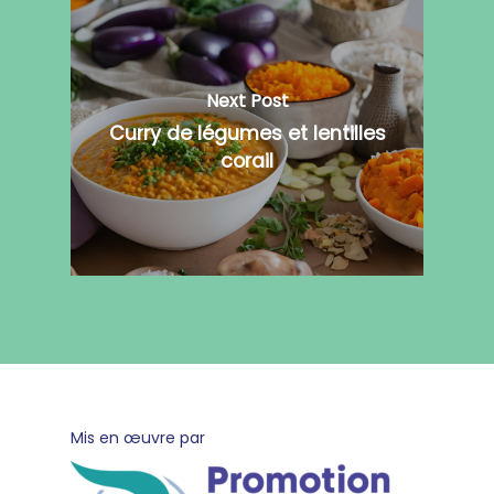
Next Post
Curry de légumes et lentilles
corail
pied
Mis en œuvre par
de
page