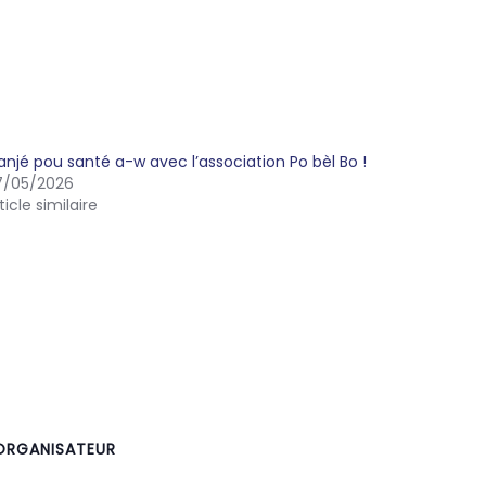
njé pou santé a-w avec l’association Po bèl Bo !
7/05/2026
ticle similaire
ORGANISATEUR