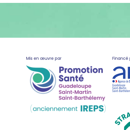
pied
Mis en œuvre par
Financé 
de
page