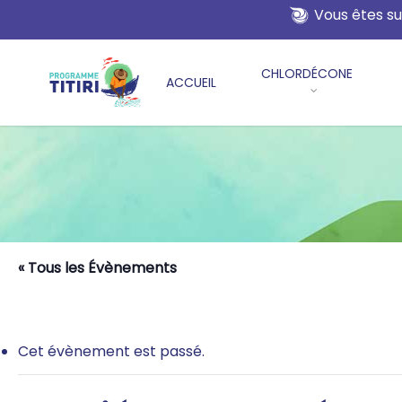
Skip
Vous êtes su
to
main
CHLORDÉCONE
content
ACCUEIL
« Tous les Évènements
Cet évènement est passé.