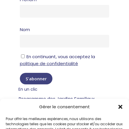
Nom
En continuant, vous acceptez la
politique de confidentialité
En un clic
Programme des Jardins Familiaux
Gérer le consentement
Mentions légales
Pour offrir les meilleures expériences, nous utilisons des
Contacter le programme TITIRI
technologies telles que les cookies pour stocker et/ou accéder aux