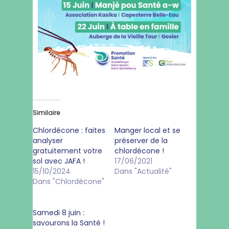
Similaire
Chlordécone : faites
Manger local et se
analyser
préserver de la
gratuitement votre
chlordécone !
sol avec JAFA !
17/06/2021
15/10/2024
Dans "Actualité"
Dans "Chlordécone"
Samedi 8 juin :
savourons la Santé !