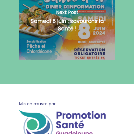
Next Post
Samedi 8 juin : savourons la
Santé !
pied
Mis en œuvre par
de
page